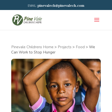
pinevalech@pinevalech.com
Pinevale Childrens Home
>
Projects
>
Food
>
We
Can Work to Stop Hunger