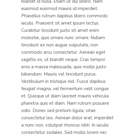
blandit id nulla. Etiam ut dui libero. Nam
euismod euismod mauris id imperdiet.
Phasellus rutrum dapibus libero commodo
iaculis. Praesent sit amet ipsum lectus.
Curabitur tincidunt justo sit amet enim
molestie, quis ornare nunc ornare. Nullam
tincidunt ex non augue vulputate, non
commodo arcu consectetur. Aenean eget
sagittis ex, ut blandit neque. Cras tempor
eros a massa malesuada, quis mollis justo
bibendum. Mauris vel tincidunt purus.
Vestibulum in tristique nisl. Fusce dapibus
feugiat magna, vel fermentum velit congue
et. Quisque ut diam laoreet mauris vehicula
pharetra quis et diam. Nam rutrum posuere
odio. Donec sed pretium ligula, vitae
consectetur leo. Aenean dolor erat, imperdiet
a nunc non, volutpat rhoncus nibh. In iaculis
consectetur sodales. Sed mollis lorem nec