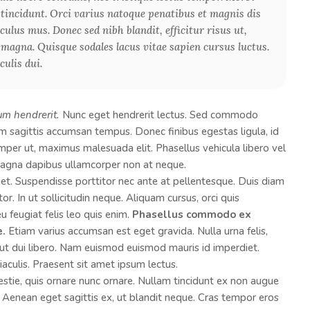
s tincidunt. Orci varius natoque penatibus et magnis dis
ulus mus. Donec sed nibh blandit, efficitur risus ut,
 magna. Quisque sodales lacus vitae sapien cursus luctus.
culis dui.
um hendrerit.
Nunc eget hendrerit lectus. Sed commodo
sagittis accumsan tempus. Donec finibus egestas ligula, id
semper ut, maximus malesuada elit. Phasellus vehicula libero vel
 magna dapibus ullamcorper non at neque.
diet. Suspendisse porttitor nec ante at pellentesque. Duis diam
tor. In ut sollicitudin neque. Aliquam cursus, orci quis
u feugiat felis leo quis enim.
Phasellus commodo ex
e.
Etiam varius accumsan est eget gravida. Nulla urna felis,
am ut dui libero. Nam euismod euismod mauris id imperdiet.
culis. Praesent sit amet ipsum lectus.
estie, quis ornare nunc ornare. Nullam tincidunt ex non augue
Aenean eget sagittis ex, ut blandit neque. Cras tempor eros