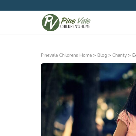
Pinevale Childrens Home
>
Blog
>
Charity
>
E