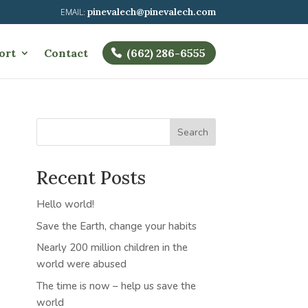
pinevalech@pinevalech.com
ort
Contact
(662) 286-6555
Search
Recent Posts
Hello world!
Save the Earth, change your habits
Nearly 200 million children in the
world were abused
The time is now – help us save the
world